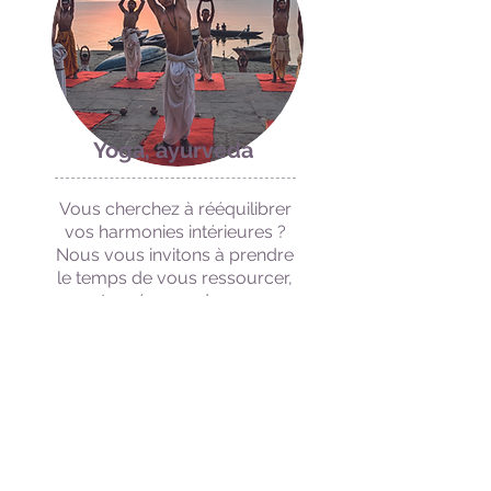
Yoga, ayurveda
Vous cherchez à rééquilibrer
vos harmonies intérieures ?
Nous vous invitons à prendre
le temps de vous ressourcer,
entre séances de yoga,
massages, soins et
méditation.
La pratique du yoga, de
l'ayurveda est très présente
en Inde, cours sur mesure,
accompagnement individuel,
retraite, pour tous les niveaux.