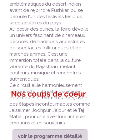
emblématiques du désert indien
avant de rejoindre Pushkar, où se
déroule l’un des festivals les plus
spectaculaires du pays.
Au cœur des dunes, la foire dévoile
un univers fascinant de chameaux
décorés, de traditions ancestrales,
de spectacles folkloriques et de
marchés animés. C’est une
immersion totale dans la culture
vibrante du Rajasthan, mêlant
couleurs, musique et rencontres
authentiques.
Ce circuit allie harmonieusement
découverte culturelle, paysages
Nos coups de coeur
désertiques et moments forts, avec
des étapes incontournables comme
Jaisalmer, Jodhpur, Jaipur et le Taj
Mahal, pour une aventure riche en
émotions et en souvenirs.
voir le programme détaillé