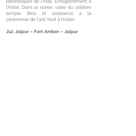
pittoresques de l'Inde. Enregistrement à
l'hôtel. Dans la soirée, visite du célèbre
temple Birla et assistance à la
cérémonie de l'arti. Nuit à l'hôtel.
J12: Jaipur – Fort Amber – Jaipur
Après le petit-déjeuner, départ pour la
visite du Fort d'Amber. A l'époque
moghole, la région devait être prête à la
guerre à tout moment. Amber était la
résidence des Maharajahs. Quand on
voit les forts défensifs qui entourent le
lieu, on peut imaginer la puissance du
personnage. Montée et descente des
remparts en jeep (si vous êtes plus de 4
participants). Visite du palais avec ses
pièces serties de miroirs et de l'ancien
harem, véritable labyrinthe. L'après-midi,
visite de la ville avec le City Palace, le
Maharaja's Palace avec son musée de
vêtements royaux, de baldaquins de
cérémonie et aussi de belles miniatures.