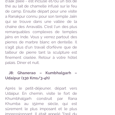
d'aak pliée - est incluse et/ou un bol de
thé au lait de chamelle infusé sur le feu
de camp.
Ensuite départ pour une visite
a Ranakpur connu pour son temple Jaiin
qui se trouve dans une vallée de la
chaîne des Arravallis. C'est l'un des plus
remarquables complexes de temples
jaïns en Inde. Vous y verrez partout des
pierres de marbre blanc en dentelle. Il
s'agit plus d'un travail d'orfèvre que de
tailleur de pierre tant la sculpture est
finement ciselée. Retour à votre hôtel
palais. Diner et nuit.
J8: Ghanerao – Kumbhalgarh –
Udaipur (130 Kms/3-4h)
Après le petit-déjeuner, départ vers
Udaipur. En chemin, visite le fort de
Khumbhalgarh construit par Rana
Khumba au 15ème siècle, qui est
sûrement le plus imposant et le plus
impressionnant. Il était appelé "l'œil du