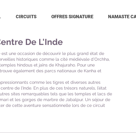
L
CIRCUITS
OFFRES SIGNATURE
NAMASTE C
Centre De L'Inde
e est une occasion de découvrir le plus grand état de
erveilles historiques comme la cité médiévale d’Orchha,
 temples hindous et jaïns de Khajuraho. Pour une
y trouve également des parcs nationaux de Kanha et
pressionnants comme les tigres et diverses autres
entre de l’Inde. En plus de ces trésors naturels, l’état
tres sites remarquables tels que les temples et lacs de
hmari et les gorges de marbre de Jabalpur. Un séjour de
ter de cette aventure sensationnelle lors de ce circuit