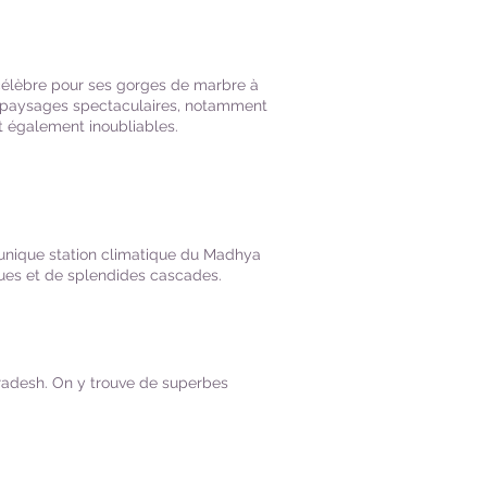
 célèbre pour ses gorges de marbre à
 des paysages spectaculaires, notamment
t également inoubliables.
l’unique station climatique du Madhya
ues et de splendides cascades.
Pradesh. On y trouve de superbes