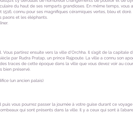
puisqu’il s’y déroulait de nombreux changements de pouvoir et de dyna
laire du haut de ses remparts grandioses. En même temps, vous aurez 
 et 1516, connu pour ses magnifiques céramiques vertes, bleu et doré
 paons et les éléphants.
îner.
. Vous partirez ensuite vers la ville d’Orchha. Il s’agit de la capital
 siècle par Rudra Pratap, un prince Rajpoute. La ville a connu son ap
s des traces de cette époque dans la ville que vous devez voir au cou
s bien préservé.
ifice (un ancien palais)
l puis vous pourrez passer la journée à votre guise durant ce voyage s
mbeaux qui sont présents dans la ville. Il y a ceux qui sont à l’aban