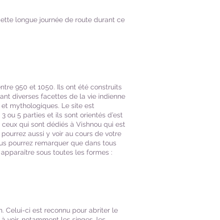
 cette longue journée de route durant ce
tre 950 et 1050. Ils ont été construits
nt diverses facettes de la vie indienne
s et mythologiques. Le site est
ou 5 parties et ils sont orientés d’est
t ceux qui sont dédiés à Vishnou qui est
s pourrez aussi y voir au cours de votre
ous pourrez remarquer que dans tous
 apparaître sous toutes les formes :
. Celui-ci est reconnu pour abriter le
à voir, notamment les singes, les