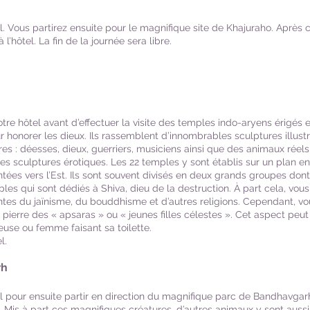
el. Vous partirez ensuite pour le magnifique site de Khajuraho. Après
 l’hôtel. La fin de la journée sera libre.
re hôtel avant d’effectuer la visite des temples indo-aryens érigés en
honorer les dieux. Ils rassemblent d’innombrables sculptures illustra
aires : déesses, dieux, guerriers, musiciens ainsi que des animaux réel
culptures érotiques. Les 22 temples y sont établis sur un plan en 3 
ntées vers l’Est. Ils sont souvent divisés en deux grands groupes don
mples qui sont dédiés à Shiva, dieu de la destruction. À part cela, vou
tes du jaïnisme, du bouddhisme et d’autres religions. Cependant, v
pierre des « apsaras » ou « jeunes filles célestes ». Cet aspect peut
use ou femme faisant sa toilette.
l.
rh
el pour ensuite partir en direction du magnifique parc de Bandhavgarh
is à part ces magnifiques créatures, d’autres animaux y sont aussi 