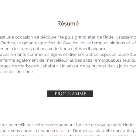
Résumé
 est une occasion de découvrir le plus grand état de l’Inde. Il rasse
Orchha, le gigantesque fort de Gwalior, les 22 temples hindous et j
alement des parcs nationaux de Kanha et Bandhavgarh.
essionnants comme les tigres et diverses autres espèces présentes d
t renferme également de merveilleux autres sites remarquables tels qu
orges de marbre de Jabalpur. Un séjour de 14 nuits et de 13 jours pe
u centre de l’Inde.
PROGRAMME
 serez accueilli par notre correspondant lors de ce voyage safari Inde.
lace, vous aurez la chance de visiter l’immense citadelle qui abrite pl