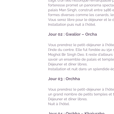
s’agit d’un lieu historique remarquable 
forteresse promet un panorama spectacu
palais Man Singh, construit entre 1486
formes diverses comme les canards, les
Vous serez libre pour le déjeuner et le d
Installation puis nuit à l’hôtel.
Jour 02 : Gwalior – Orcha
Vous prendrez le petit-déjeuner à l’hôtel
l’Inde du centre. Elle fut fondée au 15e
Moghol Bir Singh Deo. Il reste d’ailleur
savoir un ensemble de palais et temple
Déjeuner et dîner libres.
Installation et nuit dans un splendide éd
Jour 03 : Orchha
Vous prendrez le petit-déjeuner à l’hôte
un grand nombre de petits temples et to
Déjeuner et dîner libres.
Nuit à l’hôtel.
Jour 04 : Orchha – Khajuraho