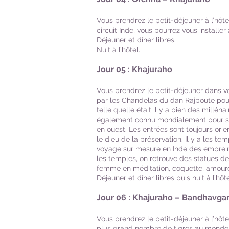
Vous prendrez le petit-déjeuner à l’hôt
circuit Inde, vous pourrez vous installer à
Déjeuner et dîner libres.
Nuit à l’hôtel.
Jour 05 : Khajuraho
Vous prendrez le petit-déjeuner dans vot
par les Chandelas du dan Rajpoute pour 
telle quelle était il y a bien des millén
également connu mondialement pour ses s
en ouest. Les entrées sont toujours orie
le dieu de la préservation. Il y a les te
voyage sur mesure en Inde des emprein
les temples, on retrouve des statues de 
femme en méditation, coquette, amoure
Déjeuner et dîner libres puis nuit à l’hôte
​
Jour 06 : Khajuraho – Bandhavga
Vous prendrez le petit-déjeuner à l’hôt
plus grand nombre de tigres au monde. M