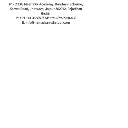
F1- D334, Near SKR Academy, Kardhani Scheme,
Kalwar Road, Jhotwara, Jaipur 302012, Rajasthan
(India)
P:
+91 141 3166507
M:
+91-979-9958-406
E:
info@namaskarindiatour.com
https://www.namaskarindiatours.com
Inscrivez-Vous Pour Recevoir Les
Actualités
Rejoignez-nous